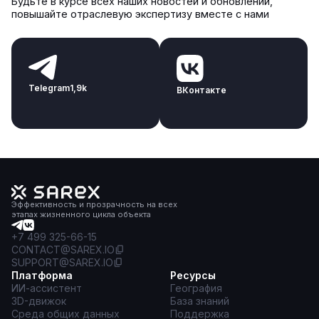
Будьте в курсе всех наших новостей и обновлений,
повышайте отраслевую экспертизу вместе с нами
Telegram
1,9k
ВКонтакте
Эффективность и прозрачность на всех
этапах жизненного цикла объекта
+7 499 325-66-15
CONTACT@SAREX.IO
SUPPORT@SAREX.IO
Платформа
Ресурсы
ИИ-ассистент
География
3D-движок
База знаний
Среда общих данных
Поддержка