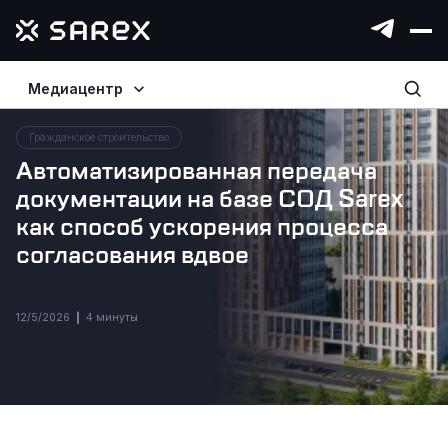
Главная
Медиацентр
Медиа
Кейсы
Автоматизированная передача документации на базе СОД Sarex как способ ускорения процесса согласования вдвое
Гражданское строительство
Автоматизированная передача
документации на базе СОД Sarex
как способ ускорения процесса
согласования вдвое
12/5/2026
4 минуты