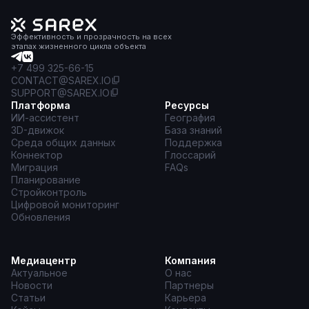
Эффективность и прозрачность на всех
этапах жизненного цикла объекта
+7 499 325-66-15
CONTACT@SAREX.IO
SUPPORT@SAREX.IO
Платформа
Ресурсы
ИИ-ассистент
География
3D-движок
База знаний
Среда общих данных
Поддержка
Коннектор
Глоссарий
Миграция
FAQs
Планирование
Стройконтроль
Цифровой мониторинг
Обновления
Медиацентр
Компания
Актуальное
О нас
Новости
Партнеры
Статьи
Карьера