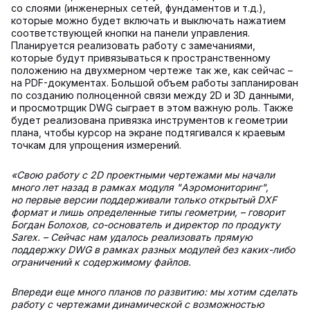
со слоями (инженерных сетей, фундаментов и т.д.),
которые можно будет включать и выключать нажатием
соответствующей кнопки на панели управления.
Планируется реализовать работу с замечаниями,
которые будут привязываться к пространственному
положению на двухмерном чертеже так же, как сейчас –
на PDF-документах. Большой объем работы запланирован
по созданию полноценной связи между 2D и 3D данными,
и просмотрщик DWG сыграет в этом важную роль. Также
будет реализована привязка инструментов к геометрии
плана, чтобы курсор на экране подтягивался к краевым
точкам для упрощения измерений.
«Свою работу с 2D проектными чертежами мы начали
много лет назад в рамках модуля "Аэромониторинг",
но первые версии поддерживали только открытый DXF
формат и лишь определенные типы геометрии, – говорит
Богдан Болохов, со-основатель и директор по продукту
Sarex. – Сейчас нам удалось реализовать прямую
поддержку DWG в рамках разных модулей без каких-либо
ограничений к содержимому файлов.
Впереди еще много планов по развитию: мы хотим сделать
работу с чертежами динамической с возможностью