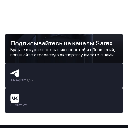
предостав
основе или
пакета под
Подписывайтесь на каналы Sarex
Будьте в курсе всех наших новостей и обновлений,
повышайте отраслевую экспертизу вместе с нами
Telegram
1,9k
ВКонтакте